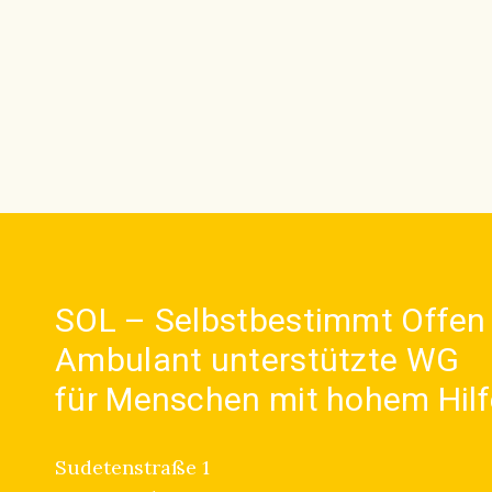
SOL – Selbstbestimmt Offen
Ambulant unterstützte WG
für Menschen mit hohem Hilf
Sudetenstraße 1