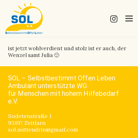
ist jetzt wohlverdient und stolz ist er auch, der
Wenzel samt Julia 🙂
SOL – Selbstbestimmt Offen Leben
Ambulant unterstützte WG
für Menschen mit hohem Hilfebedarf
e.V.
Sudetenstraße 1
93197 Zeitlarn
sol.mittendrin@gmail.com