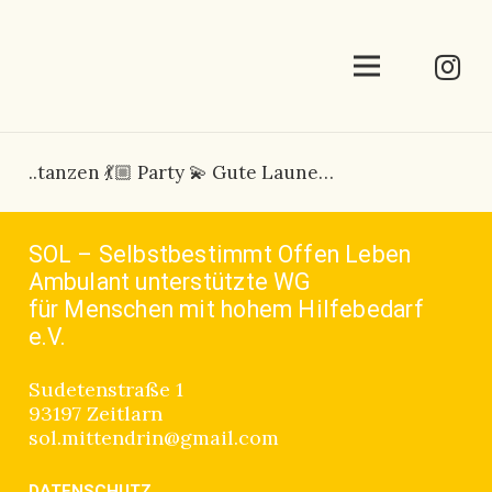
..tanzen 💃🏼 Party 💫 Gute Laune…
SOL – Selbstbestimmt Offen Leben
Ambulant unterstützte WG
für Menschen mit hohem Hilfebedarf
e.V.
Sudetenstraße 1
93197 Zeitlarn
sol.mittendrin@gmail.com
DATENSCHUTZ