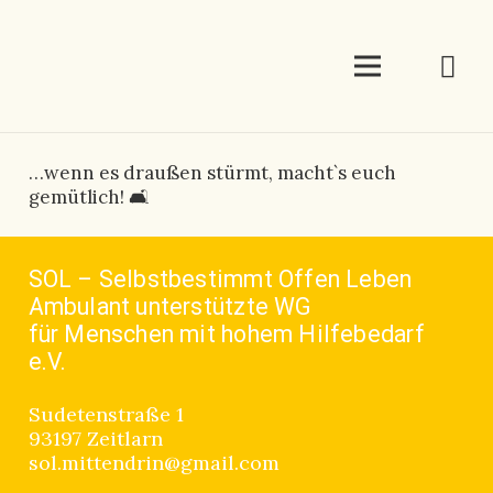
…wenn es draußen stürmt, macht`s euch
gemütlich! 🛋
SOL – Selbstbestimmt Offen Leben
Ambulant unterstützte WG
für Menschen mit hohem Hilfebedarf
e.V.
Sudetenstraße 1
93197 Zeitlarn
sol.mittendrin@gmail.com