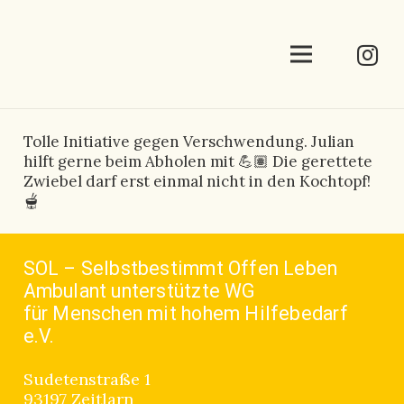
Tolle Initiative gegen Verschwendung. Julian
hilft gerne beim Abholen mit 💪🏽 Die gerettete
Zwiebel darf erst einmal nicht in den Kochtopf!
🫕
SOL – Selbstbestimmt Offen Leben
Ambulant unterstützte WG
für Menschen mit hohem Hilfebedarf
e.V.
Sudetenstraße 1
93197 Zeitlarn