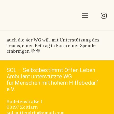
auch die 4er WG will, mit Unterstützung des
Teams, einen Beitrag in Form einer Spende
einbringen 💛 💙
SOL – Selbstbestimmt Offen Leben
Ambulant unterstützte WG
für Menschen mit hohem Hilfebedarf
e.V.
Sudetenstraße 1
93197 Zeitlarn
sol.mittendrin@gmail.com